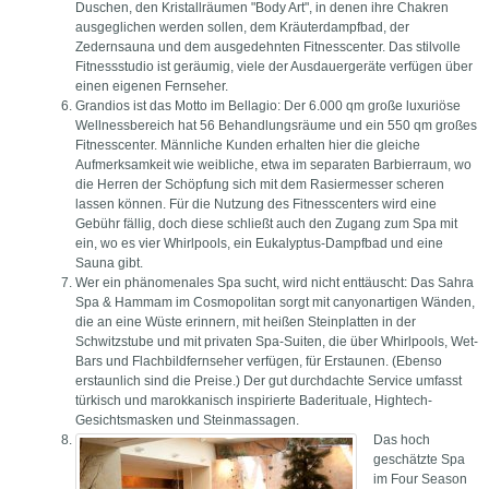
Duschen, den Kristallräumen "Body Art", in denen ihre Chakren
ausgeglichen werden sollen, dem Kräuterdampfbad, der
Zedernsauna und dem ausgedehnten Fitnesscenter. Das stilvolle
Fitnessstudio ist geräumig, viele der Ausdauergeräte verfügen über
einen eigenen Fernseher.
Grandios ist das Motto im Bellagio: Der 6.000 qm große luxuriöse
Wellnessbereich hat 56 Behandlungsräume und ein 550 qm großes
Fitnesscenter. Männliche Kunden erhalten hier die gleiche
Aufmerksamkeit wie weibliche, etwa im separaten Barbierraum, wo
die Herren der Schöpfung sich mit dem Rasiermesser scheren
lassen können. Für die Nutzung des Fitnesscenters wird eine
Gebühr fällig, doch diese schließt auch den Zugang zum Spa mit
ein, wo es vier Whirlpools, ein Eukalyptus-Dampfbad und eine
Sauna gibt.
Wer ein phänomenales Spa sucht, wird nicht enttäuscht: Das Sahra
Spa & Hammam im Cosmopolitan sorgt mit canyonartigen Wänden,
die an eine Wüste erinnern, mit heißen Steinplatten in der
Schwitzstube und mit privaten Spa-Suiten, die über Whirlpools, Wet-
Bars und Flachbildfernseher verfügen, für Erstaunen. (Ebenso
erstaunlich sind die Preise.) Der gut durchdachte Service umfasst
türkisch und marokkanisch inspirierte Baderituale, Hightech-
Gesichtsmasken und Steinmassagen.
Das hoch
geschätzte Spa
im Four Season