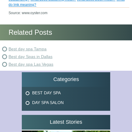
do lmk meaning?
Source: www.oyster.com
Related Posts
Best day spa Tampa
Best day Spas in Dallas
Best day spa Las Vegas
Categories
BEST DAY SPA
DAY SPA SALON
Latest Stories