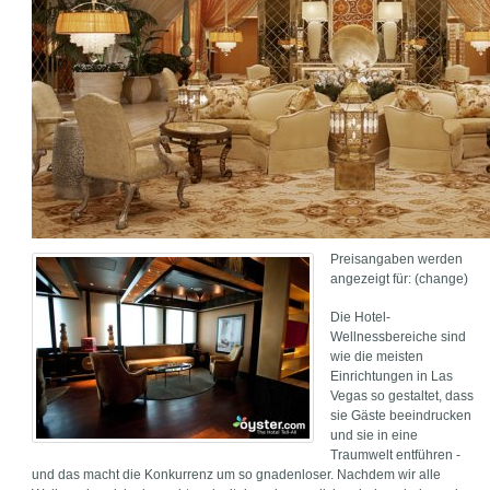
Preisangaben werden
angezeigt für: (change)
Die Hotel-
Wellnessbereiche sind
wie die meisten
Einrichtungen in Las
Vegas so gestaltet, dass
sie Gäste beeindrucken
und sie in eine
Traumwelt entführen -
und das macht die Konkurrenz um so gnadenloser. Nachdem wir alle