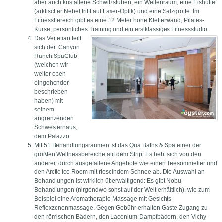
aber auch kristallene Schwitzstuben, ein Wellenraum, eine Eishütte
(arktischer Nebel trifft auf Faser-Optik) und eine Salzgrotte. Im
Fitnessbereich gibt es eine 12 Meter hohe Kletterwand, Pilates-
Kurse, persönliches Training und ein erstklassiges Fitnessstudio.
Das Venetian teilt
sich den Canyon
Ranch SpaClub
(welchen wir
weiter oben
eingehender
beschrieben
haben) mit
seinem
angrenzenden
Schwesterhaus,
dem Palazzo.
Mit 51 Behandlungsräumen ist das Qua Baths & Spa einer der
größten Wellnessbereiche auf dem Strip. Es hebt sich von den
anderen durch ausgefallene Angebote wie einen Teesommelier und
den Arctic Ice Room mit rieselndem Schnee ab. Die Auswahl an
Behandlungen ist wirklich überwältigend: Es gibt Nobu-
Behandlungen (nirgendwo sonst auf der Welt erhältlich), wie zum
Beispiel eine Aromatherapie-Massage mit Gesichts-
Reflexzonenmassage. Gegen Gebühr erhalten Gäste Zugang zu
den römischen Bädern, den Laconium-Dampfbädern, den Vichy-