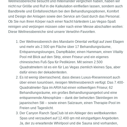
Wellnessbereiche besucht und miteinander verglichen haben, haben wir
nicht nur Größe und Ruf in die Kalkulation einfließen lassen, sondern auch
Bandbreite und Einfallsreichtum bei den Behandlungsoptionen, Komfort
und Design der Anlagen sowie den Service am Gast durch das Personal.
Ob Sie nun Ihren Körper nach einer Nacht härtestem Las-Vegas-Spaß
reinigen und verjüngen müssen oder nach einer Messe abschalten wollen:
Diese Wellnessbereiche sind unsere Verwöhn-Favoriten.
Der Wellnessbereich des Mandarin Oriental verfügt auf zwei Etagen
und mehr als 2.500 qm Fläche über 17 Behandlungsräume,
Entspannungslounges, Dampfbäder, einen Hammam, einen Vitality
Pool mit Blick auf den Strip, einen Friseur und ein eigenes
chinesisches Fuß-Spa für Pediküren. Mit seinen 2.500
Quadratmetern ist es ein für Las Vegas ziemlich kleines Spa, aber
dafür eines der dekadentesten.
Es ist wenig überraschend, dass dieses Luxus-Riesenresort auch
über einen luxuriösen, riesigen Wellnessbereich verfügt. Das 7.400-
Quadratmeter-Spa im ARIA hat einen vollwertigen Friseur, 62
Behandlungsräume, ein großes Behandlungsangebot und eine
entspannende Atmosphäre – dank der beheizten Steinliegen im
japanischen Stil – sowie einen Salzraum, einen Therapie-Pool im
Freien und Tageslicht.
Der Canyon Ranch SpaClub ist ein Ableger des weltbekannten
Spas und verzaubert auf 12.400 qm mit einzigartigen Angeboten.
Ja, der zu erwartende Whirlpool und die Sauna sind vorhanden,