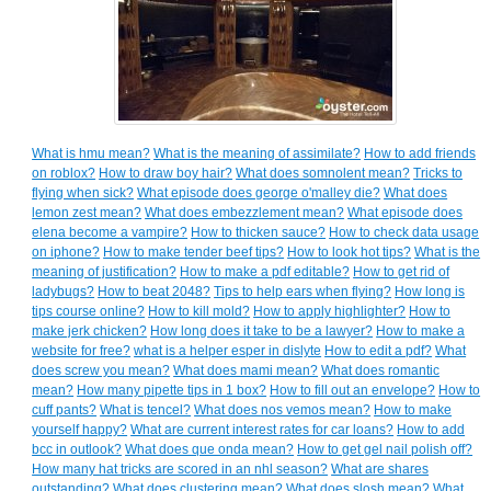
What is hmu mean?
What is the meaning of assimilate?
How to add friends
on roblox?
How to draw boy hair?
What does somnolent mean?
Tricks to
flying when sick?
What episode does george o'malley die?
What does
lemon zest mean?
What does embezzlement mean?
What episode does
elena become a vampire?
How to thicken sauce?
How to check data usage
on iphone?
How to make tender beef tips?
How to look hot tips?
What is the
meaning of justification?
How to make a pdf editable?
How to get rid of
ladybugs?
How to beat 2048?
Tips to help ears when flying?
How long is
tips course online?
How to kill mold?
How to apply highlighter?
How to
make jerk chicken?
How long does it take to be a lawyer?
How to make a
website for free?
what is a helper esper in dislyte
How to edit a pdf?
What
does screw you mean?
What does mami mean?
What does romantic
mean?
How many pipette tips in 1 box?
How to fill out an envelope?
How to
cuff pants?
What is tencel?
What does nos vemos mean?
How to make
yourself happy?
What are current interest rates for car loans?
How to add
bcc in outlook?
What does que onda mean?
How to get gel nail polish off?
How many hat tricks are scored in an nhl season?
What are shares
outstanding?
What does clustering mean?
What does slosh mean?
What