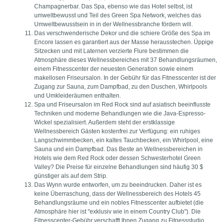
Champagnerbar. Das Spa, ebenso wie das Hotel selbst, ist
umweltbewusst und Teil des Green Spa Network, welches das
Umweltbewusstsein in in der Wellnessbranche fördern will.
Das verschwenderische Dekor und die schiere Größe des Spa im
Encore lassen es garantiert aus der Masse herausstechen. Üppige
Sitzecken und mit Laternen verzierte Flure bestimmen die
Atmosphäre dieses Wellnessbereiches mit 37 Behandlungsräumen,
einem Fitnesscenter der neuesten Generation sowie einem
makellosen Friseursalon. In der Gebühr für das Fitnesscenter ist der
Zugang zur Sauna, zum Dampfbad, zu den Duschen, Whirlpools
und Umkleideräumen enthalten.
Spa und Friseursalon im Red Rock sind auf asiatisch beeinflusste
Techniken und moderne Behandlungen wie die Java-Espresso-
Wickel spezialisiert. Außerdem steht der erstklassige
Wellnessbereich Gästen kostenfrei zur Verfügung: ein ruhiges
Langschwimmbecken, ein kaltes Tauchbecken, ein Whirlpool, eine
Sauna und ein Dampfbad. Das Beste an Wellnessbereichen in
Hotels wie dem Red Rock oder dessen Schwesterhotel Green
Valley? Die Preise für einzelne Behandlungen sind häufig 30 $
günstiger als auf dem Strip.
Das Wynn wurde entworfen, um zu beeindrucken. Daher ist es
keine Überraschung, dass der Wellnessbereich des Hotels 45
Behandlungsräume und ein nobles Fitnesscenter aufbietet (die
Atmosphäre hier ist "exklusiv wie in einem Country Club"). Die
Fitnesscenter-Gebühr verschafft Ihnen Zugang zu Fitnessstudio,