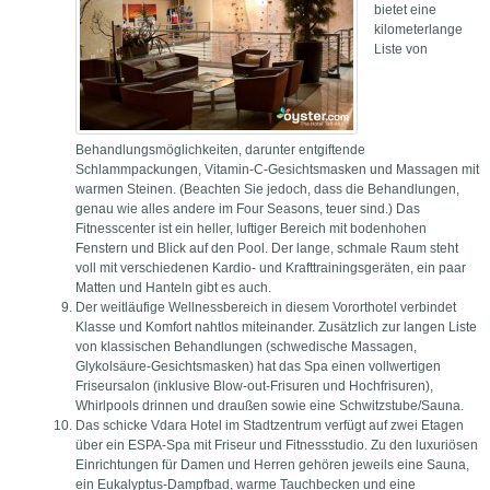
bietet eine
kilometerlange
Liste von
Behandlungsmöglichkeiten, darunter entgiftende
Schlammpackungen, Vitamin-C-Gesichtsmasken und Massagen mit
warmen Steinen. (Beachten Sie jedoch, dass die Behandlungen,
genau wie alles andere im Four Seasons, teuer sind.) Das
Fitnesscenter ist ein heller, luftiger Bereich mit bodenhohen
Fenstern und Blick auf den Pool. Der lange, schmale Raum steht
voll mit verschiedenen Kardio- und Krafttrainingsgeräten, ein paar
Matten und Hanteln gibt es auch.
Der weitläufige Wellnessbereich in diesem Vororthotel verbindet
Klasse und Komfort nahtlos miteinander. Zusätzlich zur langen Liste
von klassischen Behandlungen (schwedische Massagen,
Glykolsäure-Gesichtsmasken) hat das Spa einen vollwertigen
Friseursalon (inklusive Blow-out-Frisuren und Hochfrisuren),
Whirlpools drinnen und draußen sowie eine Schwitzstube/Sauna.
Das schicke Vdara Hotel im Stadtzentrum verfügt auf zwei Etagen
über ein ESPA-Spa mit Friseur und Fitnessstudio. Zu den luxuriösen
Einrichtungen für Damen und Herren gehören jeweils eine Sauna,
ein Eukalyptus-Dampfbad, warme Tauchbecken und eine