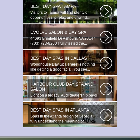
BEST DAY SPA TAMPA
Visitors to Tampa will find plenty of
opportunities to relax and unwind...
EVOLVE SALON & DAY SPA
44693 Brimfield Dr Ashburn, VA 20147
(703) 723-8200 I fully tested the...
BEST DAY SPAS IN DALLAS
Woodhouse Day Spa There is nothing
like getting a good facial. You see...
HARBOUR CLUB DAY SPA AND
SALON
Light on a legacy: Audi dealership pays
tribute to Prince You ignite the...
BEST DAY SPAS IN ATLANTA
Spas in the Atlanta region of Georgia
fully understand the meaning of
relaxation...